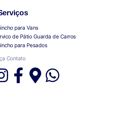
Serviços
incho para Vans
rvico de Pátio Guarda de Carros
incho para Pesados
ça Contato
I
F
M
W
n
a
a
h
s
c
p
a
t
e
-
t
a
b
m
s