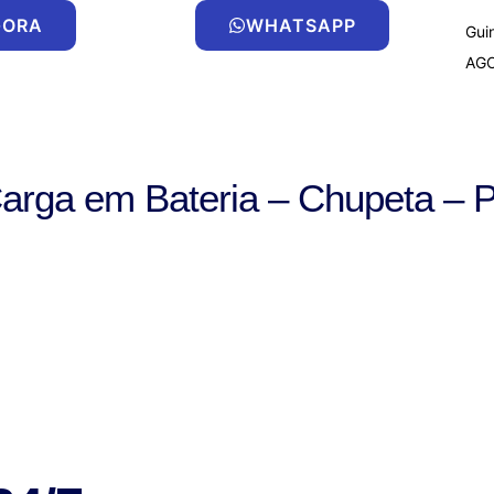
GORA
WHATSAPP
Gui
AG
Carga em Bateria – Chupeta – 