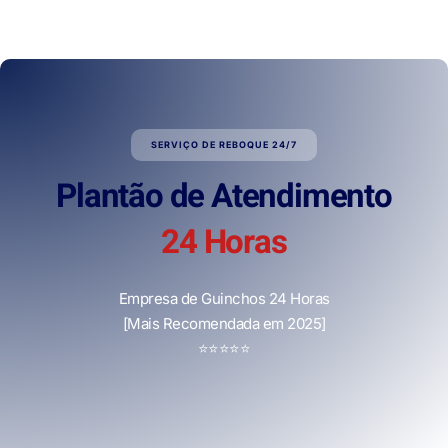
SERVIÇO DE REBOQUE 24/7
Plantão de Atendimento
24 Horas
Empresa de Guinchos 24 Horas
[Mais Recomendada em 2025]
⭐
⭐
⭐
⭐
⭐