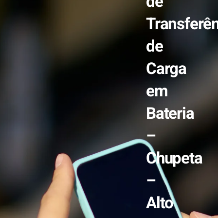
de
Transferê
de
Carga
em
Bateria
–
Chupeta
–
Alto