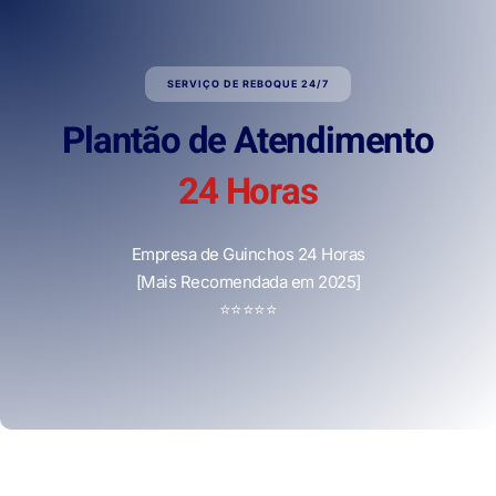
SERVIÇO DE REBOQUE 24/7
Plantão de Atendimento
24 Horas
Empresa de Guinchos 24 Horas
[Mais Recomendada em 2025]
⭐
⭐
⭐
⭐
⭐