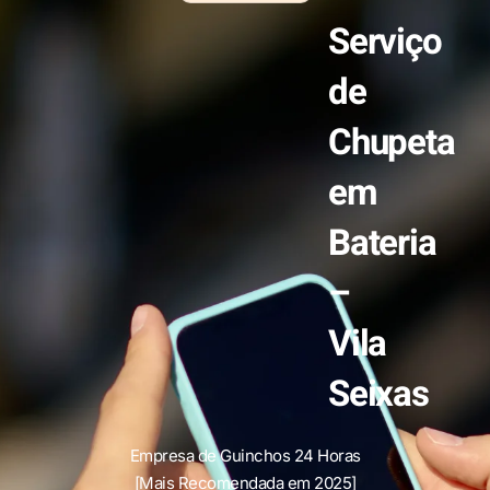
Serviço
de
Chupeta
em
Bateria
–
Vila
Seixas
Empresa de Guinchos 24 Horas
[Mais Recomendada em 2025]