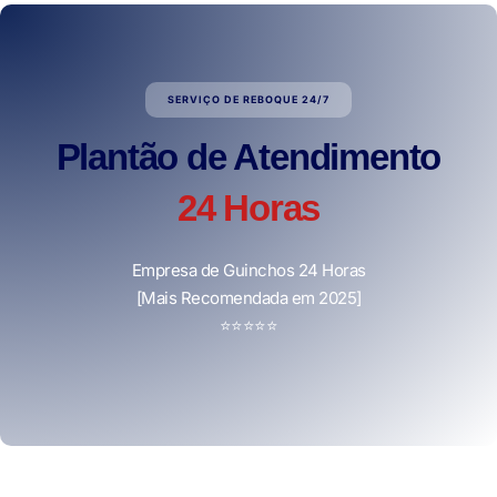
SERVIÇO DE REBOQUE 24/7
Plantão de Atendimento
24 Horas
Empresa de Guinchos 24 Horas
[Mais Recomendada em 2025]
⭐
⭐
⭐
⭐
⭐