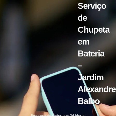
Serviço
de
Chupeta
em
Bateria
–
Jardim
Alexandre
Balbo
Empresa de Guinchos 24 Horas