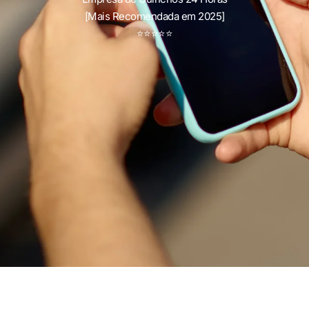
[Mais Recomendada em 2025]
⭐
⭐
⭐
⭐
⭐