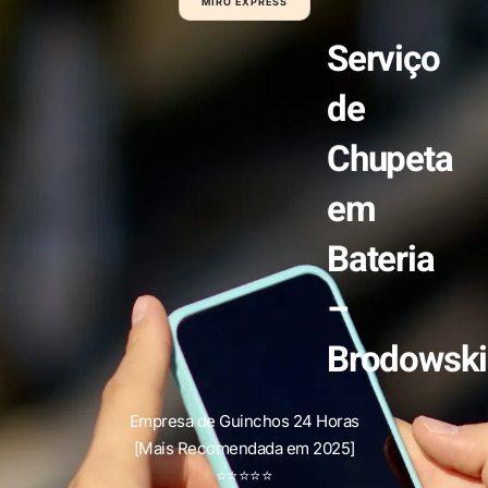
MIRO EXPRESS
Serviço
de
Chupeta
em
Bateria
–
Brodowski
Empresa de Guinchos 24 Horas
[Mais Recomendada em 2025]
⭐
⭐
⭐
⭐
⭐