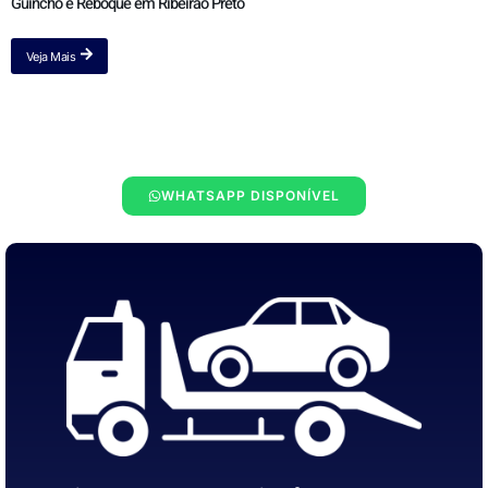
Guincho e Reboque em Ribeirão Preto
Veja Mais
WHATSAPP DISPONÍVEL