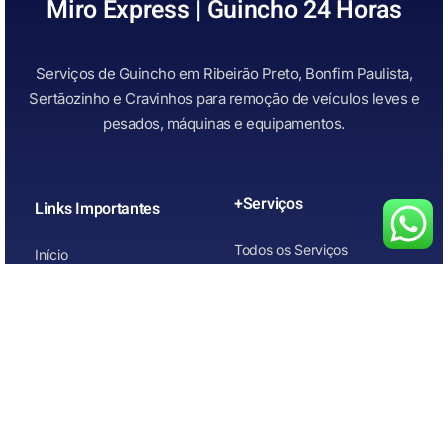
Miro Express | Guincho 24 Horas
Serviços de Guincho em Ribeirão Preto, Bonfim Paulista,
Sertãozinho e Cravinhos para remoção de veículos leves e
pesados, máquinas e equipamentos.
+Serviços
Links Importantes
Todos os Serviços
Início
Guincho para Caminhonetes
Atendimento Rápido
Guincho para Carros
Quem Somos
Guincho para carros de
Contato
leilão
Guincho para Motos