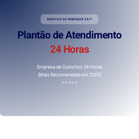
SERVIÇO DE REBOQUE 24/7
Plantão de Atendimento
24 Horas
Empresa de Guinchos 24 Horas
[Mais Recomendada em 2025]
⭐
⭐
⭐
⭐
⭐