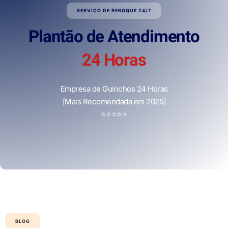
SERVIÇO DE REBOQUE 24/7
Plantão de Atendimento
24 Horas
Empresa de Guinchos 24 Horas
[Mais Recomendada em 2025]
⭐
⭐
⭐
⭐
⭐
BLOG