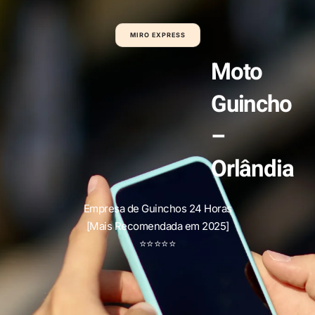
MIRO EXPRESS
Moto
Guincho
–
Orlândia
Empresa de Guinchos 24 Horas
[Mais Recomendada em 2025]
⭐
⭐
⭐
⭐
⭐