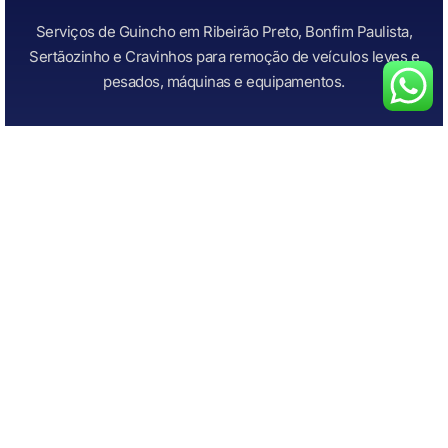
Serviços de Guincho em Ribeirão Preto, Bonfim Paulista,
Sertãozinho e Cravinhos para remoção de veículos leves e
pesados, máquinas e equipamentos.
+Serviços
Links Importantes
Todos os Serviços
Início
Guincho para Caminhonetes
Atendimento Rápido
Guincho para Carros
Quem Somos
Guincho para carros de
Contato
leilão
Guincho para Motos
Chupeta Recarga de Bateria