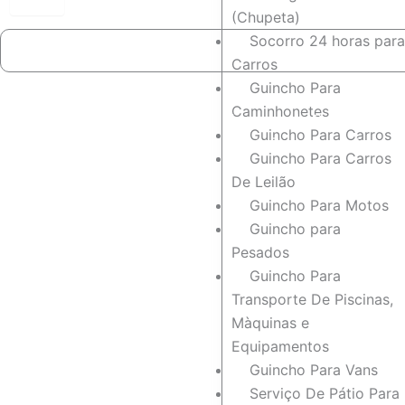
(Chupeta)
Socorro 24 horas para
Carros
Guincho Para
Caminhonetes
Empresa de Guinchos 24 
Guincho Para Carros
[Mais Recomendada em 
Guincho Para Carros
⭐
⭐
⭐
⭐
⭐
De Leilão
Guincho Para Motos
Guincho para
Pesados
Guincho Para
Transporte De Piscinas,
Màquinas e
Equipamentos
Guincho Para Vans
Serviço De Pátio Para