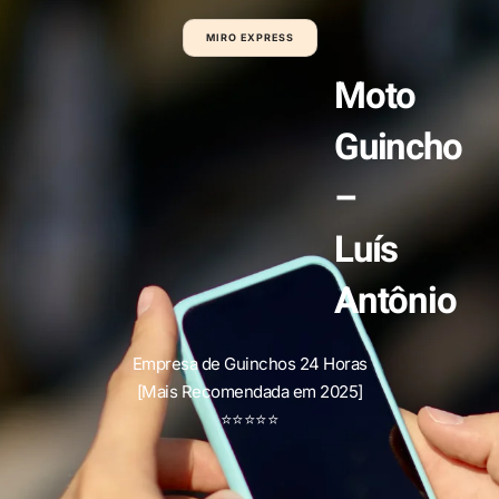
MIRO EXPRESS
Moto
Guincho
–
Luís
Antônio
Empresa de Guinchos 24 Horas
[Mais Recomendada em 2025]
⭐
⭐
⭐
⭐
⭐