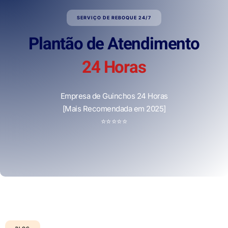
SERVIÇO DE REBOQUE 24/7
Plantão de Atendimento
24 Horas
Empresa de Guinchos 24 Horas
[Mais Recomendada em 2025]
⭐
⭐
⭐
⭐
⭐