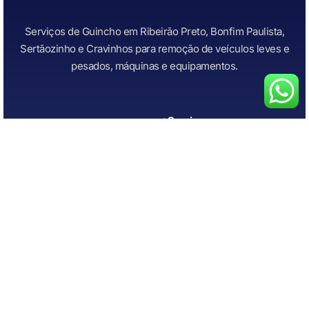
Serviços de Guincho em Ribeirão Preto, Bonfim Paulista,
Sertãozinho e Cravinhos para remoção de veículos leves e
pesados, máquinas e equipamentos.
+Serviços
Links Importantes
Todos os Serviços
Início
Guincho para Caminhonetes
Atendimento Rápido
Guincho para Carros
Quem Somos
Guincho para carros de
Contato
leilão
Guincho para Motos
Chupeta Recarga de Bateria