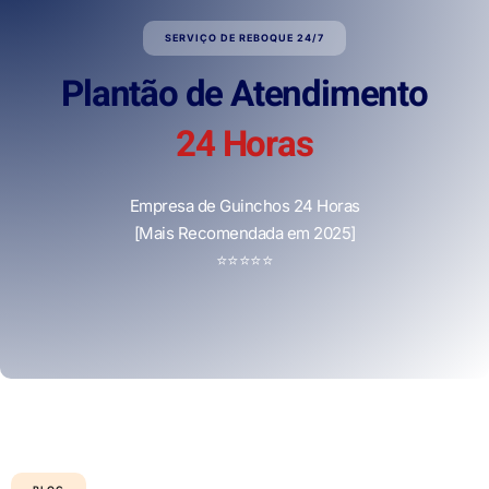
SERVIÇO DE REBOQUE 24/7
Plantão de Atendimento
24 Horas
Empresa de Guinchos 24 Horas
[Mais Recomendada em 2025]
⭐
⭐
⭐
⭐
⭐