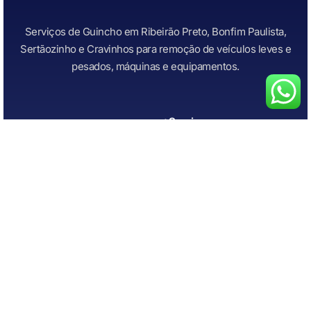
Serviços de Guincho em Ribeirão Preto, Bonfim Paulista,
Sertãozinho e Cravinhos para remoção de veículos leves e
pesados, máquinas e equipamentos.
+Serviços
Links Importantes
Todos os Serviços
Início
Guincho para Caminhonetes
Atendimento Rápido
Guincho para Carros
Quem Somos
Guincho para carros de
Contato
leilão
Guincho para Motos
Chupeta Recarga de Bateria