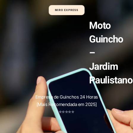
MIRO EXPRESS
Moto
Guincho
–
Jardim
Paulistano
Empresa de Guinchos 24 Horas
[Mais Recomendada em 2025]
⭐
⭐
⭐
⭐
⭐