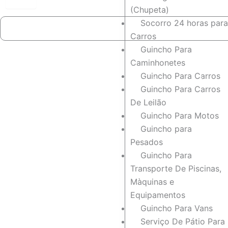
(Chupeta)
Socorro 24 horas para
Carros
Guincho Para
Caminhonetes
Empresa de Guinchos 24 
Guincho Para Carros
[Mais Recomendada em 
Guincho Para Carros
⭐
⭐
⭐
⭐
⭐
De Leilão
Guincho Para Motos
Guincho para
Pesados
Guincho Para
Transporte De Piscinas,
Màquinas e
Equipamentos
Guincho Para Vans
Serviço De Pátio Para