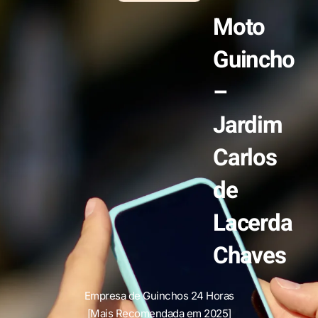
Moto
Guincho
–
Jardim
Carlos
de
Lacerda
Chaves
Empresa de Guinchos 24 Horas
[Mais Recomendada em 2025]