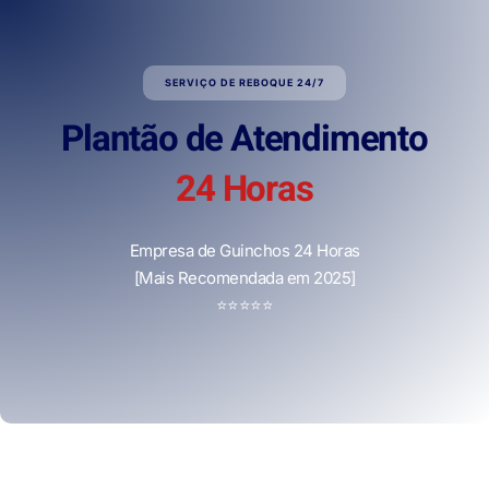
SERVIÇO DE REBOQUE 24/7
Plantão de Atendimento
24 Horas
Empresa de Guinchos 24 Horas
[Mais Recomendada em 2025]
⭐
⭐
⭐
⭐
⭐