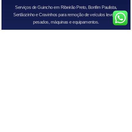
Serviços de Guincho em Ribeirão Preto, Bonfim Paulista,
Sertãozinho e Cravinhos para remoção de veículos leves e
pesados, máquinas e equipamentos.
+Serviços
Links Importantes
Todos os Serviços
Início
Guincho para Caminhonetes
Atendimento Rápido
Guincho para Carros
Quem Somos
Guincho para carros de leilão
Contato
Guincho para Motos
Chupeta Recarga de Bateria