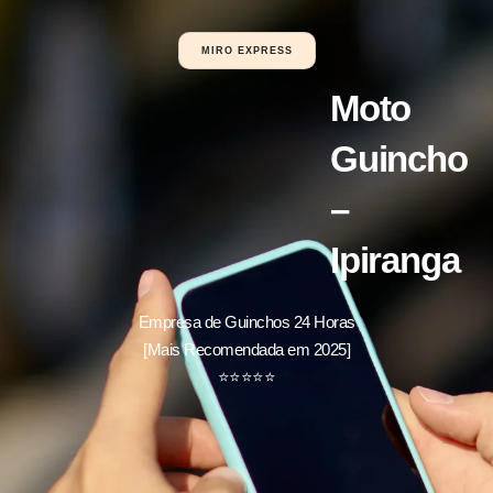
MIRO EXPRESS
Moto
Guincho
–
Ipiranga
Empresa de Guinchos 24 Horas
[Mais Recomendada em 2025]
⭐
⭐
⭐
⭐
⭐