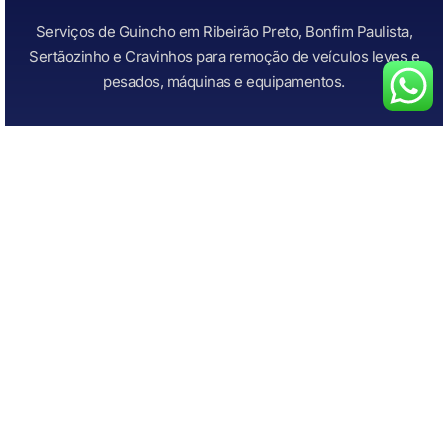
Serviços de Guincho em Ribeirão Preto, Bonfim Paulista,
Sertãozinho e Cravinhos para remoção de veículos leves e
pesados, máquinas e equipamentos.
+Serviços
Links Importantes
Todos os Serviços
Início
Guincho para Caminhonetes
Atendimento Rápido
Guincho para Carros
Quem Somos
Guincho para carros de
Contato
leilão
Guincho para Motos
Chupeta Recarga de Bateria