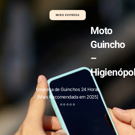
MIRO EXPRESS
Moto
Guincho
–
Higienópol
Empresa de Guinchos 24 Horas
[Mais Recomendada em 2025]
⭐
⭐
⭐
⭐
⭐