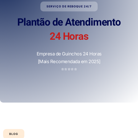
SERVIÇO DE REBOQUE 24/7
Plantão de Atendimento
24 Horas
Empresa de Guinchos 24 Horas
[Mais Recomendada em 2025]
⭐
⭐
⭐
⭐
⭐
BLOG