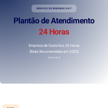
SERVIÇO DE REBOQUE 24/7
Plantão de Atendimento
24 Horas
Empresa de Guinchos 24 Horas
[Mais Recomendada em 2025]
⭐
⭐
⭐
⭐
⭐