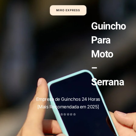
MIRO EXPRESS
Guincho
Para
Moto
–
Serrana
Empresa de Guinchos 24 Horas
[Mais Recomendada em 2025]
⭐
⭐
⭐
⭐
⭐