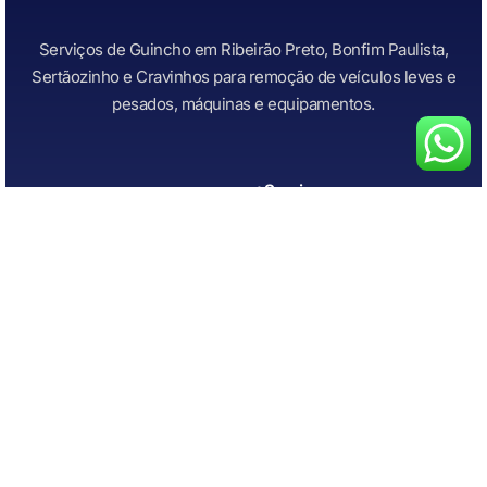
Serviços de Guincho em Ribeirão Preto, Bonfim Paulista,
Sertãozinho e Cravinhos para remoção de veículos leves e
pesados, máquinas e equipamentos.
+Serviços
Links Importantes
Todos os Serviços
Início
Guincho para Caminhonetes
Atendimento Rápido
Guincho para Carros
Quem Somos
Guincho para carros de
Contato
leilão
Guincho para Motos
Chupeta Recarga de Bateria