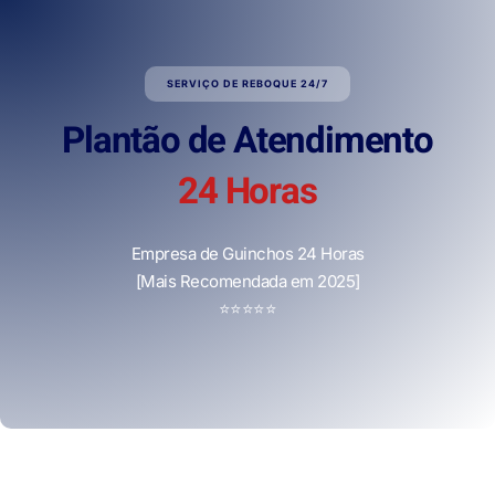
SERVIÇO DE REBOQUE 24/7
Plantão de Atendimento
24 Horas
Empresa de Guinchos 24 Horas
[Mais Recomendada em 2025]
⭐
⭐
⭐
⭐
⭐