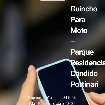
Guincho
Para
Moto
–
Parque
Residencia
Cândido
Portinari
Empresa de Guinchos 24 Horas
[Mais Recomendada em 2025]