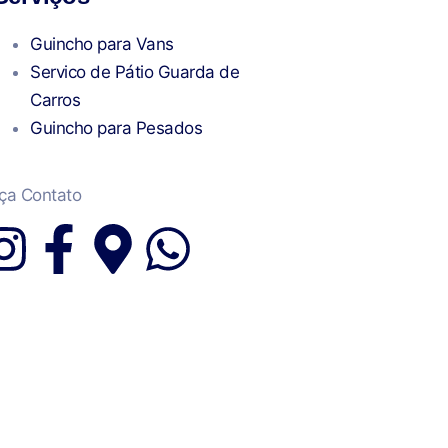
Guincho para Vans
Servico de Pátio Guarda de
Carros
Guincho para Pesados
ça Contato
I
F
M
W
n
a
a
h
s
c
p
a
t
e
-
t