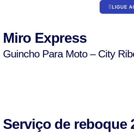
Ir
LIGUE 
para
o
conteúdo
Miro Express
Guincho Para Moto – City Rib
Serviço de reboque 