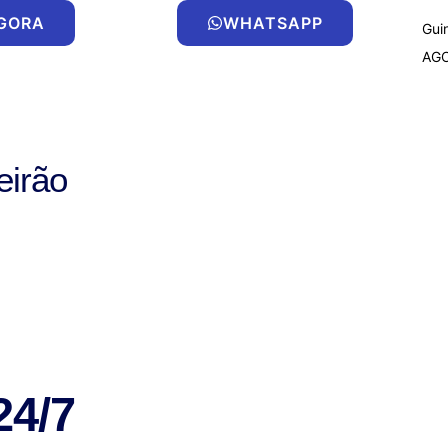
AGORA
WHATSAPP
Gui
AG
eirão
24/7