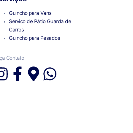
Guincho para Vans
Servico de Pátio Guarda de
Carros
Guincho para Pesados
ça Contato
I
F
M
W
n
a
a
h
s
c
p
a
t
e
-
t