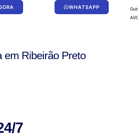
AGORA
WHATSAPP
Gui
AG
a em Ribeirão Preto
24/7