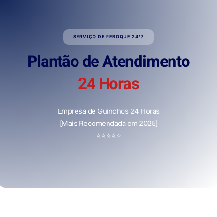
SERVIÇO DE REBOQUE 24/7
Plantão de Atendimento
24 Horas
Empresa de Guinchos 24 Horas
[Mais Recomendada em 2025]
⭐
⭐
⭐
⭐
⭐