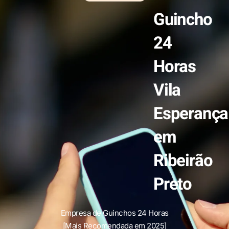
Guincho
24
Horas
Vila
Esperança
em
Ribeirão
Preto
Empresa de Guinchos 24 Horas
[Mais Recomendada em 2025]