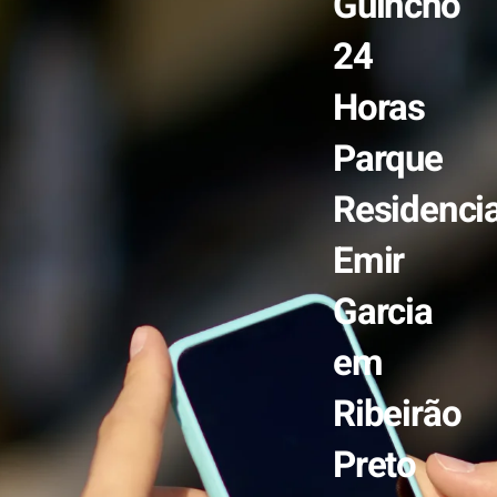
Guincho
24
Horas
Parque
Residencia
Emir
Garcia
em
Ribeirão
Preto