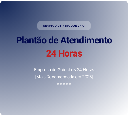
SERVIÇO DE REBOQUE 24/7
Plantão de Atendimento
24 Horas
Empresa de Guinchos 24 Horas
[Mais Recomendada em 2025]
⭐
⭐
⭐
⭐
⭐