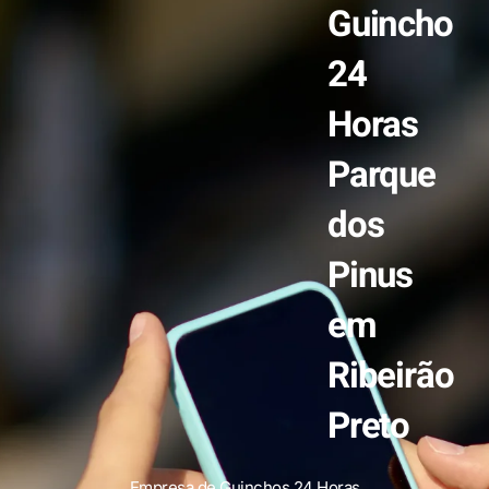
Guincho
24
Horas
Parque
dos
Pinus
em
Ribeirão
Preto
Empresa de Guinchos 24 Horas