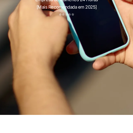
[Mais Recomendada em 2025]
⭐
⭐
⭐
⭐
⭐