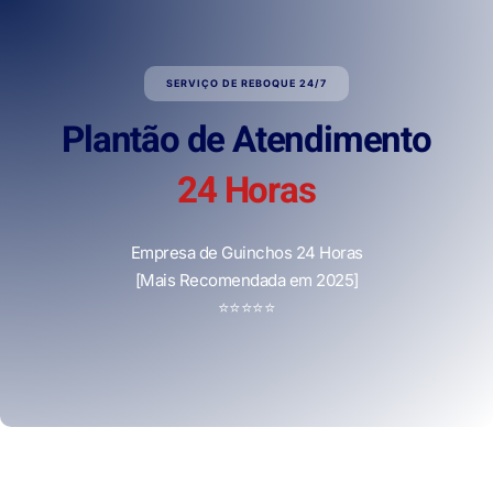
SERVIÇO DE REBOQUE 24/7
Plantão de Atendimento
24 Horas
Empresa de Guinchos 24 Horas
[Mais Recomendada em 2025]
⭐
⭐
⭐
⭐
⭐