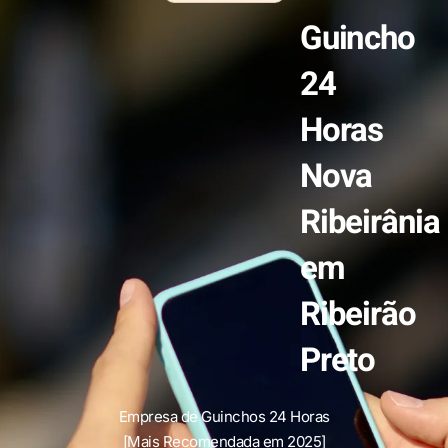
Guincho
24
Horas
Nova
Ribeirânia
em
Ribeirão
Preto
Empresa de Guinchos 24 Horas
[Mais Recomendada em 2025]