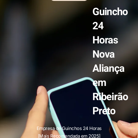
Guincho
24
Horas
Nova
Aliança
em
Ribeirão
Preto
Empresa de Guinchos 24 Horas
[Mais Recomendada em 2025]