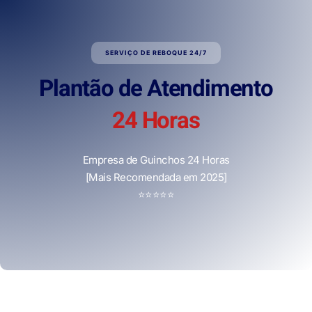
SERVIÇO DE REBOQUE 24/7
Plantão de Atendimento
24 Horas
Empresa de Guinchos 24 Horas
[Mais Recomendada em 2025]
⭐
⭐
⭐
⭐
⭐