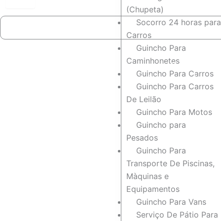
(Chupeta)
Socorro 24 horas para
Carros
Guincho Para
Caminhonetes
Empresa de Guinchos 24 
Guincho Para Carros
[Mais Recomendada em 
Guincho Para Carros
⭐
⭐
⭐
⭐
⭐
De Leilão
Guincho Para Motos
Guincho para
Pesados
Guincho Para
Transporte De Piscinas,
Màquinas e
Equipamentos
Guincho Para Vans
Serviço De Pátio Para