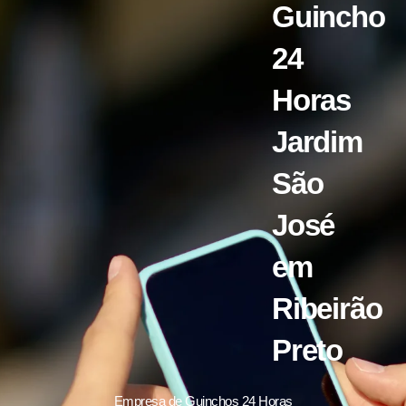
Guincho
24
Horas
Jardim
São
José
em
Ribeirão
Preto
Empresa de Guinchos 24 Horas