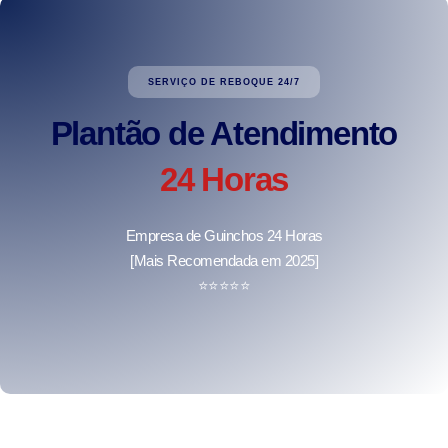
SERVIÇO DE REBOQUE 24/7
Plantão de Atendimento
24 Horas
Empresa de Guinchos 24 Horas
[Mais Recomendada em 2025]
⭐
⭐
⭐
⭐
⭐