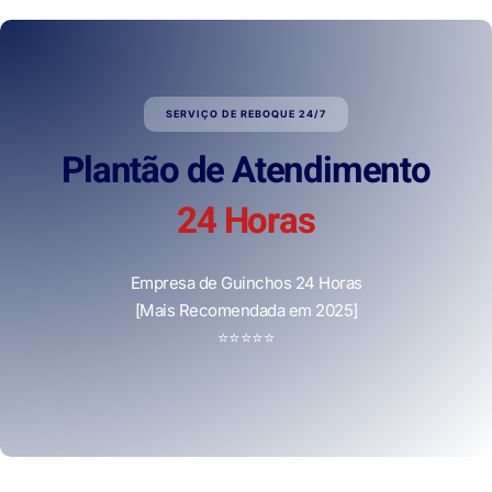
SERVIÇO DE REBOQUE 24/7
Plantão de Atendimento
24 Horas
Empresa de Guinchos 24 Horas
[Mais Recomendada em 2025]
⭐
⭐
⭐
⭐
⭐