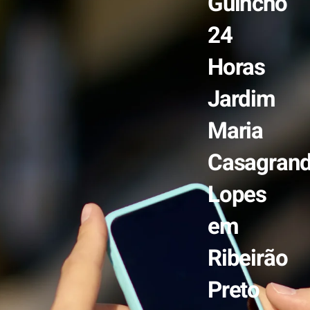
Guincho
24
Horas
Jardim
Maria
Casagran
Lopes
em
Ribeirão
Preto