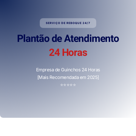
SERVIÇO DE REBOQUE 24/7
Plantão de Atendimento
24 Horas
Empresa de Guinchos 24 Horas
[Mais Recomendada em 2025]
⭐
⭐
⭐
⭐
⭐