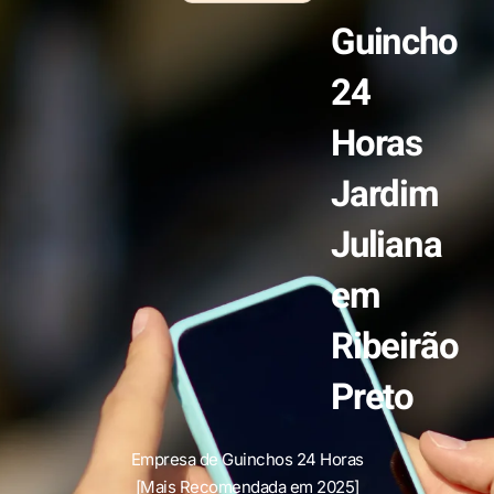
Guincho
24
Horas
Jardim
Juliana
em
Ribeirão
Preto
Empresa de Guinchos 24 Horas
[Mais Recomendada em 2025]