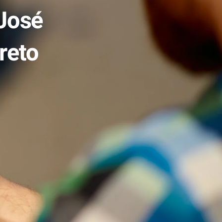
José
reto