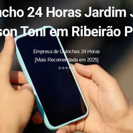
ncho 24 Horas Jardim 
son Toni em Ribeirão P
Empresa de Guinchos 24 Horas
[Mais Recomendada em 2025]
⭐
⭐
⭐
⭐
⭐