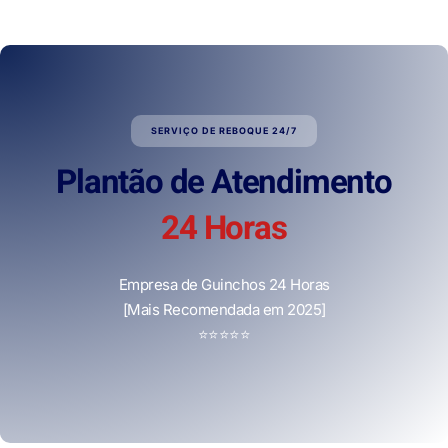
SERVIÇO DE REBOQUE 24/7
Plantão de Atendimento
24 Horas
Empresa de Guinchos 24 Horas
[Mais Recomendada em 2025]
⭐
⭐
⭐
⭐
⭐