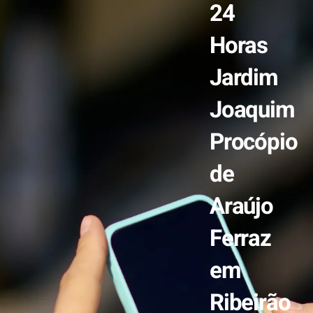
24
Horas
Jardim
Joaquim
Procópio
de
Araújo
Ferraz
em
Ribeirão