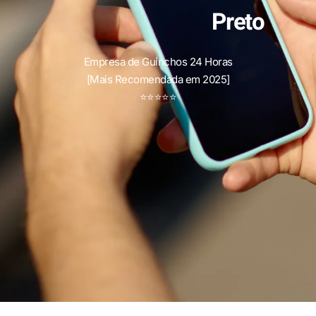
Preto
Empresa de Guinchos 24 Horas
[Mais Recomendada em 2025]
⭐
⭐
⭐
⭐
⭐