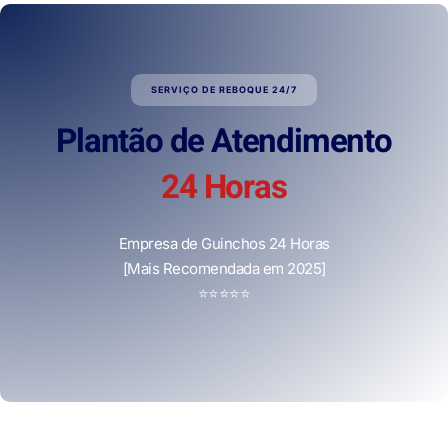
SERVIÇO DE REBOQUE 24/7
Plantão de Atendimento
24 Horas
Empresa de Guinchos 24 Horas
[Mais Recomendada em 2025]
⭐
⭐
⭐
⭐
⭐