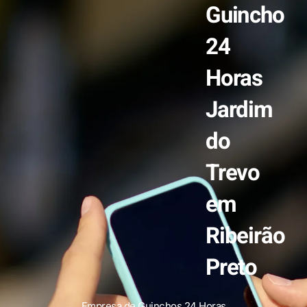
Guincho
24
Horas
Jardim
do
Trevo
em
Ribeirão
Preto
Empresa de Guinchos 24 Horas