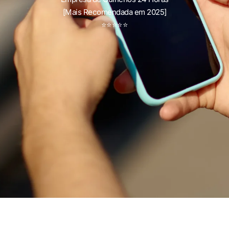
[Mais Recomendada em 2025]
⭐
⭐
⭐
⭐
⭐