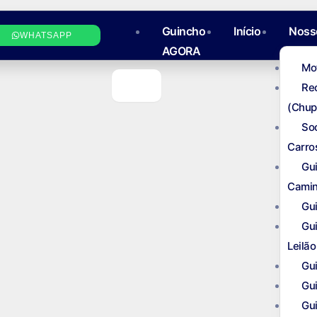
Guincho
Início
Noss
WHATSAPP
AGORA
Mo
Re
(Chup
So
Carro
Gu
Camin
Gu
Gu
Leilão
Gu
Gu
Gu