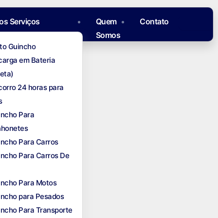
os Serviços
Quem
Contato
Somos
to Guincho
carga em Bateria
eta)
corro 24 horas para
s
incho Para
honetes
incho Para Carros
incho Para Carros De
incho Para Motos
incho para Pesados
incho Para Transporte