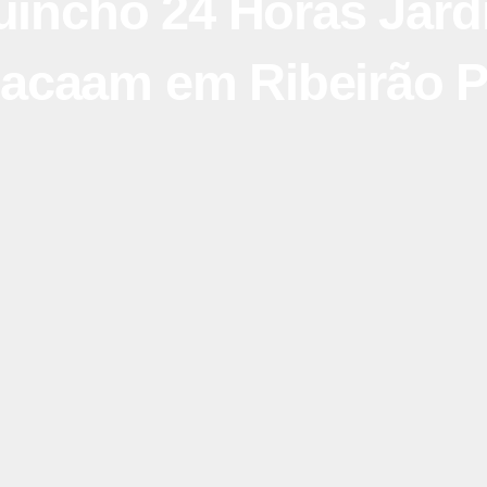
incho 24 Horas Jar
acaam em Ribeirão P