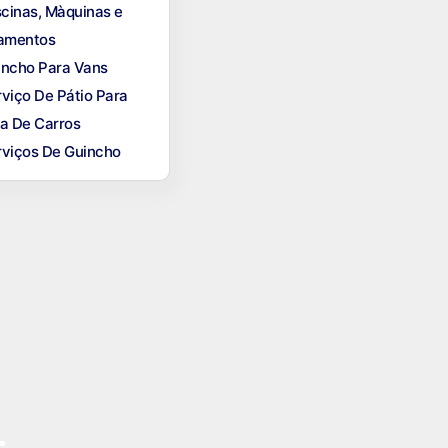
scinas, Màquinas e
amentos
incho Para Vans
viço De Pátio Para
a De Carros
rviços De Guincho