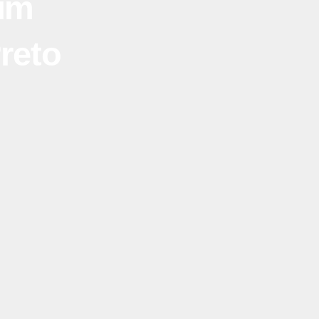
dim
reto