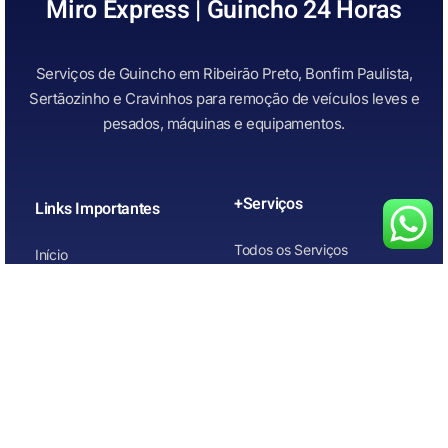
Miro Express | Guincho 24 Horas
Serviços de Guincho em Ribeirão Preto, Bonfim Paulista,
Sertãozinho e Cravinhos para remoção de veículos leves e
pesados, máquinas e equipamentos.
+Serviços
Links Importantes
Todos os Serviços
Início
Guincho para Caminhonetes
Atendimento Rápido
Guincho para Carros
Quem Somos
Guincho para carros de
Contato
leilão
Guincho para Motos