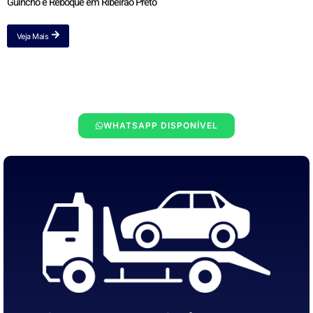
Guincho e Reboque em Ribeirão Preto
Veja Mais
WHATSAPP DISPONÍVEL