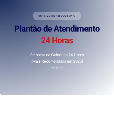
SERVIÇO DE REBOQUE 24/7
Plantão de Atendimento
24 Horas
Empresa de Guinchos 24 Horas
[Mais Recomendada em 2025]
⭐
⭐
⭐
⭐
⭐