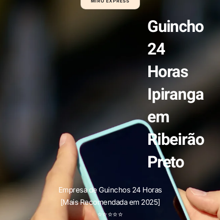
MIRO EXPRESS
Guincho
24
Horas
Ipiranga
em
Ribeirão
Preto
Empresa de Guinchos 24 Horas
[Mais Recomendada em 2025]
⭐
⭐
⭐
⭐
⭐