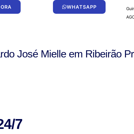
GORA
WHATSAPP
Gui
AG
do José Mielle em Ribeirão Pr
24/7