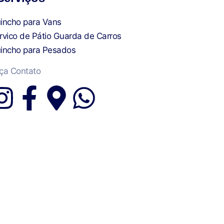
incho para Vans
rvico de Pátio Guarda de Carros
incho para Pesados
ça Contato
I
F
M
W
n
a
a
h
s
c
p
a
t
e
-
t
a
b
m
s
g
o
a
a