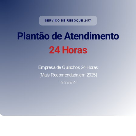
SERVIÇO DE REBOQUE 24/7
Plantão de Atendimento
24 Horas
Empresa de Guinchos 24 Horas
[Mais Recomendada em 2025]
⭐
⭐
⭐
⭐
⭐