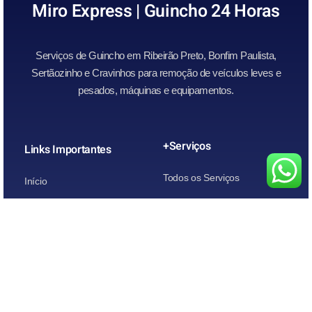
Miro Express | Guincho 24 Horas
Serviços de Guincho em Ribeirão Preto, Bonfim Paulista,
Sertãozinho e Cravinhos para remoção de veículos leves e
pesados, máquinas e equipamentos.
+Serviços
Links Importantes
Todos os Serviços
Início
Guincho para Caminhonetes
Atendimento Rápido
Guincho para Carros
Quem Somos
Guincho para carros de leilão
Contato
Guincho para Motos
Chupeta Recarga de Bateria