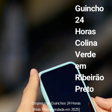
Guincho
24
Horas
Colina
Verde
em
Ribeirão
Preto
Empresa de Guinchos 24 Horas
[Mais Recomendada em 2025]