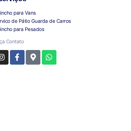
incho para Vans
rvico de Pátio Guarda de Carros
incho para Pesados
ça Contato
I
F
M
W
n
a
a
h
s
c
p
a
t
e
-
t
a
b
m
s
g
o
a
a
r
o
r
p
a
k
k
p
m
-
e
f
r
-