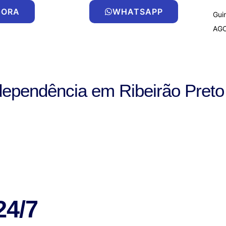
GORA
WHATSAPP
Gui
AG
dependência em Ribeirão Preto
24/7