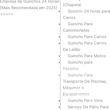
Empresa de Guinchos 24 Horas
(Chupeta)
[Mais Recomendada em 2025]
Socorro 24 horas para
⭐
⭐
⭐
⭐
⭐
Carros
Guincho Para
Caminhonetes
Guincho Para Carros
Guincho Para Carros
De Leilão
Guincho Para Motos
Guincho para
Pesados
Guincho Para
Transporte De Piscinas,
Màquinas e
Empresa de Guinchos 2
Equipamentos
[Mais Recomendada em
Guincho Para Vans
⭐
⭐
⭐
⭐
⭐
Serviço De Pátio Para