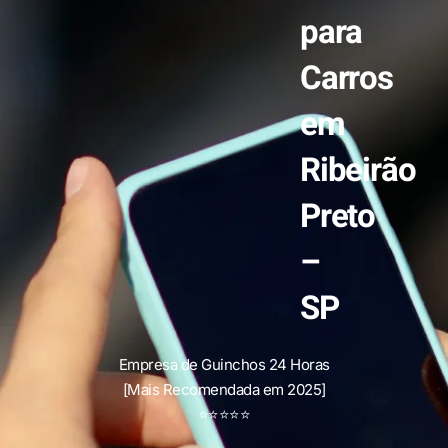
para
Carros
em
Ribeirão
Preto
–
SP
Empresa de Guinchos 24 Horas
[Mais Recomendada em 2025]
⭐
⭐
⭐
⭐
⭐