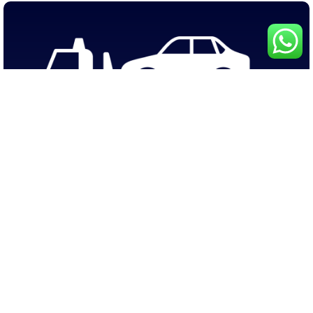
Miro Express | Guincho 24 Horas
Serviços de Guincho em Ribeirão Preto, Bonfim Paulista,
Sertãozinho e Cravinhos para remoção de veículos leves e
pesados, máquinas e equipamentos.
+Serviços
Links Importantes