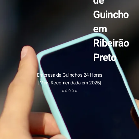
de
Guincho
em
Ribeirão
Preto
Empresa de Guinchos 24 Horas
[Mais Recomendada em 2025]
⭐
⭐
⭐
⭐
⭐